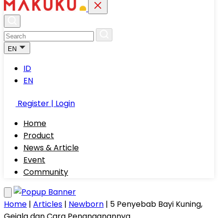
EN
ID
EN
Register | Login
Home
Product
News & Article
Event
Community
Home
|
Articles
|
Newborn
|
5 Penyebab Bayi Kuning,
Gejala dan Cara Penanganannya