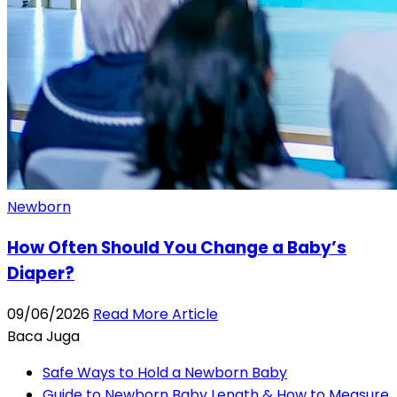
Newborn
How Often Should You Change a Baby’s
Diaper?
09/06/2026
Read More Article
Baca Juga
Safe Ways to Hold a Newborn Baby
Guide to Newborn Baby Length & How to Measure