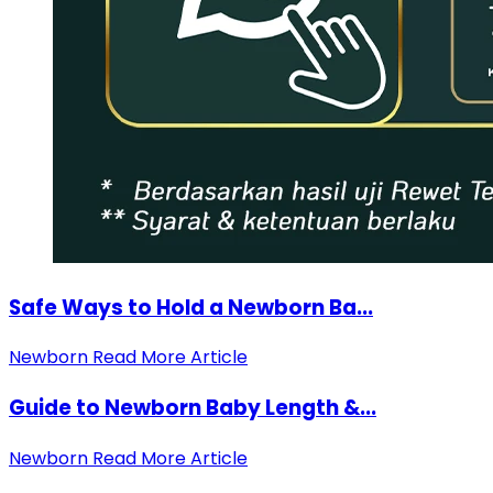
Safe Ways to Hold a Newborn Ba...
Newborn
Read More Article
Guide to Newborn Baby Length &...
Newborn
Read More Article