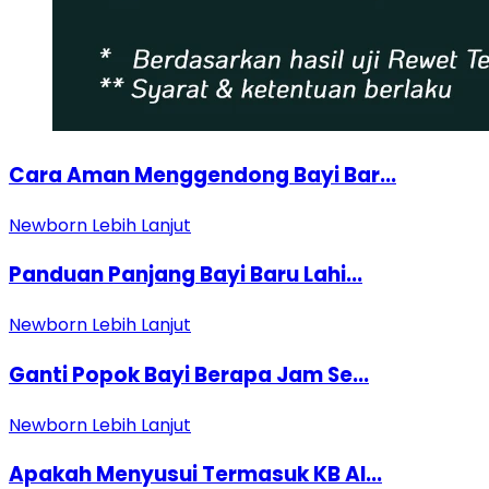
Cara Aman Menggendong Bayi Bar...
Newborn
Lebih Lanjut
Panduan Panjang Bayi Baru Lahi...
Newborn
Lebih Lanjut
Ganti Popok Bayi Berapa Jam Se...
Newborn
Lebih Lanjut
Apakah Menyusui Termasuk KB Al...