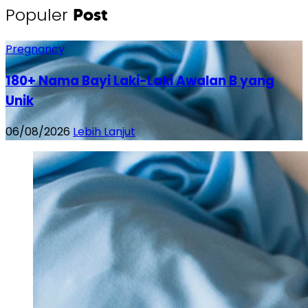
Populer
Post
Pregnancy
180+ Nama Bayi Laki-Laki Awalan B yang
Unik
06/08/2026
Lebih Lanjut