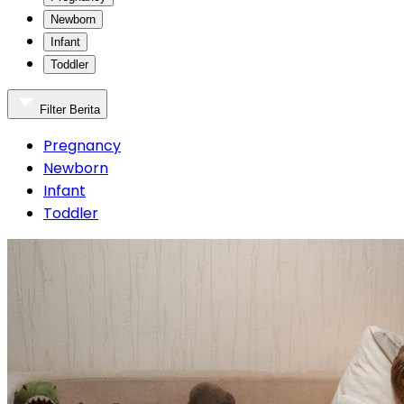
Newborn
Infant
Toddler
Filter Berita
Pregnancy
Newborn
Infant
Toddler