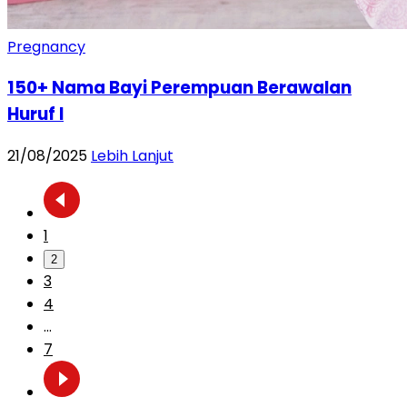
Pregnancy
150+ Nama Bayi Perempuan Berawalan
Huruf I
21/08/2025
Lebih Lanjut
1
2
3
4
...
7