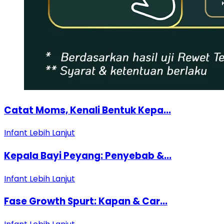
Catat Moms, Kenali Bentuk Kepa...
Infant
Lebih Lanjut
Kepala Bayi Peyang: Penyebab &...
Infant
Lebih Lanjut
Fase Growth Spurt: Kapan & Car...