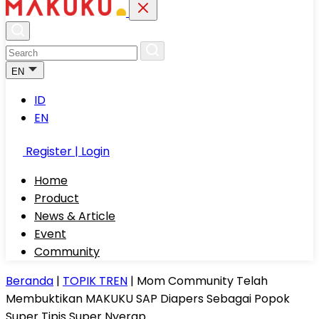
EN
ID
EN
Register | Login
Home
Product
News & Article
Event
Community
Beranda
|
TOPIK TREN
|
Mom Community Telah
Membuktikan MAKUKU SAP Diapers Sebagai Popok
Super Tipis Super Nyerap