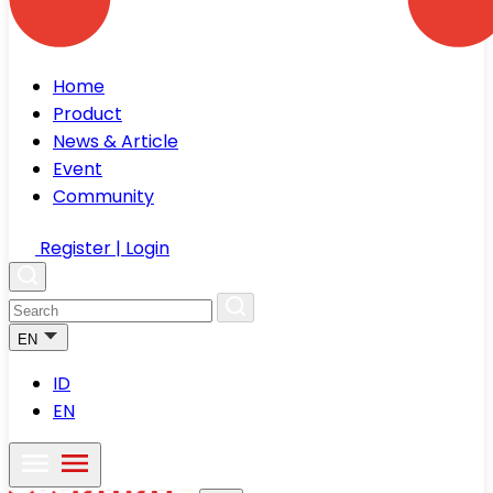
Home
Product
News & Article
Event
Community
Register | Login
EN
ID
EN