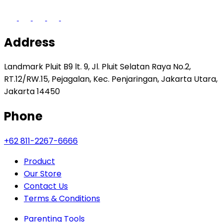
Address
Landmark Pluit B9 lt. 9, Jl. Pluit Selatan Raya No.2,
RT.12/RW.15, Pejagalan, Kec. Penjaringan, Jakarta Utara,
Jakarta 14450
Phone
+62 811-2267-6666
Product
Our Store
Contact Us
Terms & Conditions
Parenting Tools