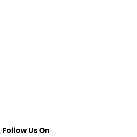
Follow Us On