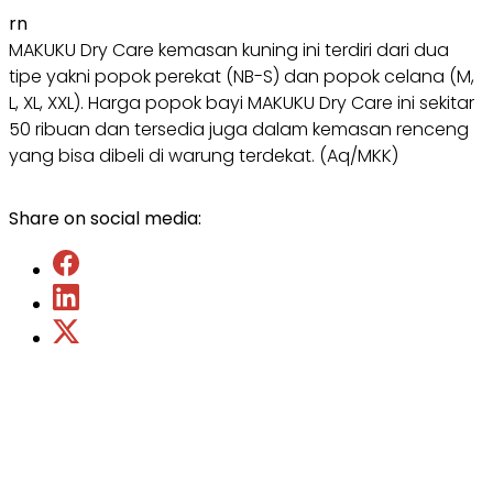
rn
MAKUKU Dry Care kemasan kuning ini terdiri dari dua
tipe yakni popok perekat (NB-S) dan popok celana (M,
L, XL, XXL). Harga popok bayi MAKUKU Dry Care ini sekitar
50 ribuan dan tersedia juga dalam kemasan renceng
yang bisa dibeli di warung terdekat. (Aq/MKK)
Share on social media: