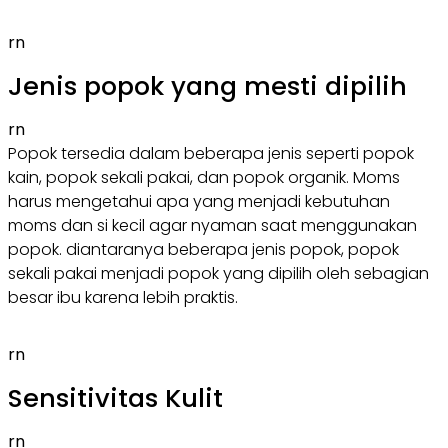
rn
Jenis popok yang mesti dipilih
rn
Popok tersedia dalam beberapa jenis seperti popok
kain, popok sekali pakai, dan popok organik. Moms
harus mengetahui apa yang menjadi kebutuhan
moms dan si kecil agar nyaman saat menggunakan
popok. diantaranya beberapa jenis popok, popok
sekali pakai menjadi popok yang dipilih oleh sebagian
besar ibu karena lebih praktis.
rn
Sensitivitas Kulit
rn