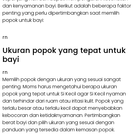
dan kenyamanan bayi. Berikut adalah beberapa faktor
penting yang perlu dipertimbangkan saat memilih
popok untuk bayi:
rn
Ukuran popok yang tepat untuk
bayi
rn
Memilih popok dengan ukuran yang sesuai sangat
penting. Moms harus mengetahui berapa ukuran
popok yang tepat untuk Si Kecil agar Si Kecil nyaman
dan terhindar dari ruam atau iritasi kulit. Popok yang
terlalu besar atau terlalu kecil dapat menyebabkan
kebocoran dan ketidaknyamanan. Pertimbangkan
berat bayi dan pilih ukuran yang sesuai dengan
panduan yang tersedia dalam kemasan popok.