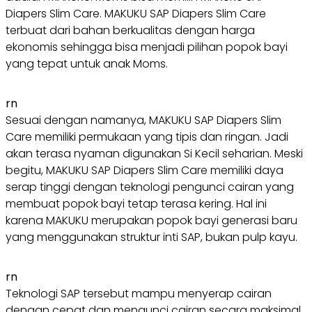
Diapers Slim Care. MAKUKU SAP Diapers Slim Care
terbuat dari bahan berkualitas dengan harga
ekonomis sehingga bisa menjadi pilihan popok bayi
yang tepat untuk anak Moms.
rn
Sesuai dengan namanya, MAKUKU SAP Diapers Slim
Care memiliki permukaan yang tipis dan ringan. Jadi
akan terasa nyaman digunakan Si Kecil seharian. Meski
begitu, MAKUKU SAP Diapers Slim Care memiliki daya
serap tinggi dengan teknologi pengunci cairan yang
membuat popok bayi tetap terasa kering. Hal ini
karena MAKUKU merupakan popok bayi generasi baru
yang menggunakan struktur inti SAP, bukan pulp kayu.
rn
Teknologi SAP tersebut mampu menyerap cairan
dengan cepat dan mengunci cairan secara maksimal.