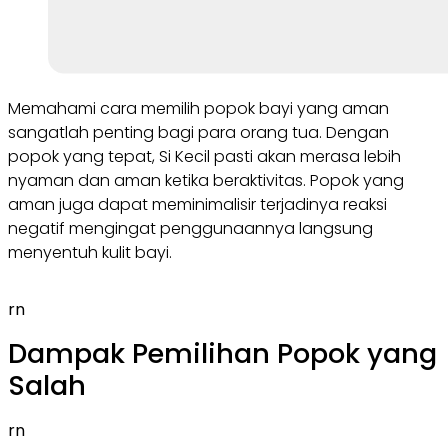
Memahami cara memilih popok bayi yang aman
sangatlah penting bagi para orang tua. Dengan
popok yang tepat, Si Kecil pasti akan merasa lebih
nyaman dan aman ketika beraktivitas. Popok yang
aman juga dapat meminimalisir terjadinya reaksi
negatif mengingat penggunaannya langsung
menyentuh kulit bayi.
rn
Dampak Pemilihan Popok yang
Salah
rn