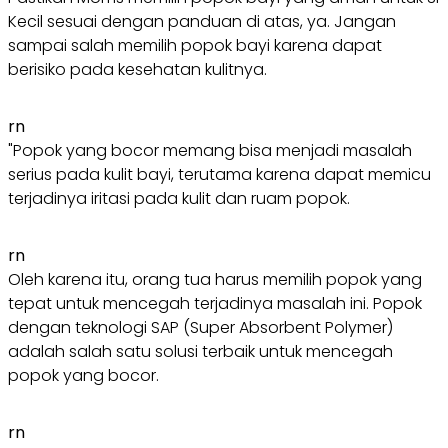
Kecil sesuai dengan panduan di atas, ya. Jangan
sampai salah memilih popok bayi karena dapat
berisiko pada kesehatan kulitnya.
rn
"Popok yang bocor memang bisa menjadi masalah
serius pada kulit bayi, terutama karena dapat memicu
terjadinya iritasi pada kulit dan ruam popok.
rn
Oleh karena itu, orang tua harus memilih popok yang
tepat untuk mencegah terjadinya masalah ini. Popok
dengan teknologi SAP (Super Absorbent Polymer)
adalah salah satu solusi terbaik untuk mencegah
popok yang bocor.
rn