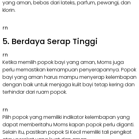
yang aman, bebas dari lateks, parfum, pewangi, dan
klorin.
rn
5. Berdaya Serap Tinggi
rn
Ketika memilih popok bayi yang aman, Moms juga
perlu memastikan kemampuan penyerapannya. Popok
bayi yang aman harus mampu menyerap kelembapan
dengan baik untuk menjaga kulit bayi tetap kering dan
terhindar dari ruam popok.
rn
Pilih popok yang memiliki indikator kelembapan yang
dapat memberitahu Moms kapan popok perlu diganti.
Selain itu, pastikan popok Si Kecil memiliki tali pengikat