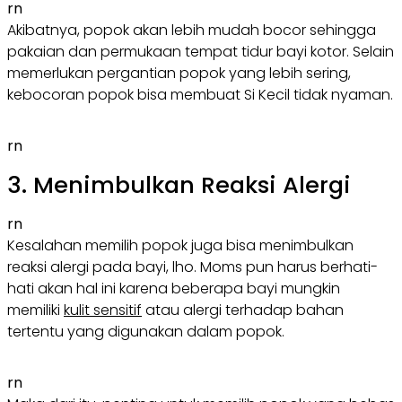
rn
Akibatnya, popok akan lebih mudah bocor sehingga
pakaian dan permukaan tempat tidur bayi kotor. Selain
memerlukan pergantian popok yang lebih sering,
kebocoran popok bisa membuat Si Kecil tidak nyaman.
rn
3. Menimbulkan Reaksi Alergi
rn
Kesalahan memilih popok juga bisa menimbulkan
reaksi alergi pada bayi, lho. Moms pun harus berhati-
hati akan hal ini karena beberapa bayi mungkin
memiliki
kulit sensitif
atau alergi terhadap bahan
tertentu yang digunakan dalam popok.
rn