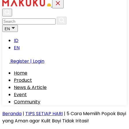
EN
ID
EN
Register | Login
Home
Product
News & Article
Event
Community
Beranda
|
TIPS SETIAP HARI
|
5 Cara Memilih Popok Bayi
yang Aman agar Kulit Bayi Tidak Iritasi!