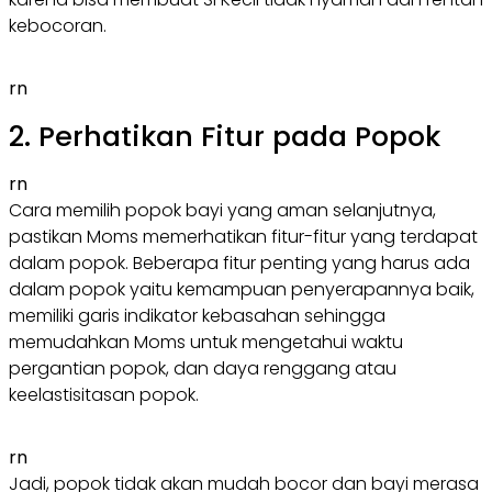
kebocoran.
rn
2. Perhatikan Fitur pada Popok
rn
Cara memilih popok bayi yang aman selanjutnya,
pastikan Moms memerhatikan fitur-fitur yang terdapat
dalam popok. Beberapa fitur penting yang harus ada
dalam popok yaitu kemampuan penyerapannya baik,
memiliki garis indikator kebasahan sehingga
memudahkan Moms untuk mengetahui waktu
pergantian popok, dan daya renggang atau
keelastisitasan popok.
rn
Jadi, popok tidak akan mudah bocor dan bayi merasa