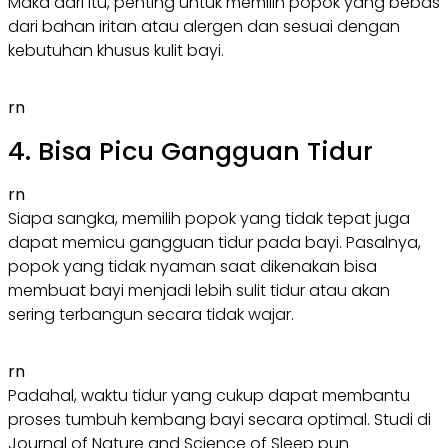
Maka dari itu, penting untuk memilih popok yang bebas
dari bahan iritan atau alergen dan sesuai dengan
kebutuhan khusus kulit bayi.
rn
4. Bisa Picu Gangguan Tidur
rn
Siapa sangka, memilih popok yang tidak tepat juga
dapat memicu gangguan tidur pada bayi. Pasalnya,
popok yang tidak nyaman saat dikenakan bisa
membuat bayi menjadi lebih sulit tidur atau akan
sering terbangun secara tidak wajar.
rn
Padahal, waktu tidur yang cukup dapat membantu
proses tumbuh kembang bayi secara optimal. Studi di
Journal of Nature and Science of Sleep pun