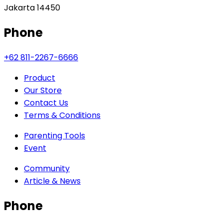
Jakarta 14450
Phone
+62 811-2267-6666
Product
Our Store
Contact Us
Terms & Conditions
Parenting Tools
Event
Community
Article & News
Phone