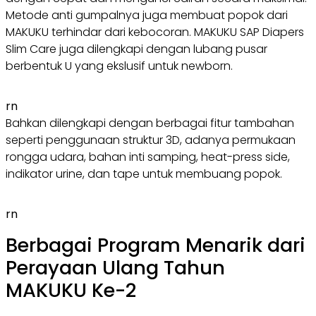
Metode anti gumpalnya juga membuat popok dari
MAKUKU terhindar dari kebocoran. MAKUKU SAP Diapers
Slim Care juga dilengkapi dengan lubang pusar
berbentuk U yang ekslusif untuk newborn.
rn
Bahkan dilengkapi dengan berbagai fitur tambahan
seperti penggunaan struktur 3D, adanya permukaan
rongga udara, bahan inti samping, heat-press side,
indikator urine, dan tape untuk membuang popok.
rn
Berbagai Program Menarik dari
Perayaan Ulang Tahun
MAKUKU Ke-2