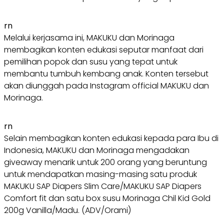
rn
Melalui kerjasama ini, MAKUKU dan Morinaga
membagikan konten edukasi seputar manfaat dari
pemilihan popok dan susu yang tepat untuk
membantu tumbuh kembang anak. Konten tersebut
akan diunggah pada Instagram official MAKUKU dan
Morinaga.
rn
Selain membagikan konten edukasi kepada para Ibu di
Indonesia, MAKUKU dan Morinaga mengadakan
giveaway menarik untuk 200 orang yang beruntung
untuk mendapatkan masing-masing satu produk
MAKUKU SAP Diapers Slim Care/MAKUKU SAP Diapers
Comfort fit dan satu box susu Morinaga Chil Kid Gold
200g Vanilla/Madu. (ADV/Orami)