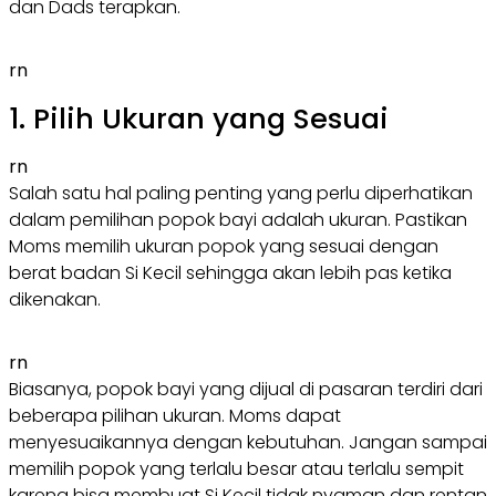
dan Dads terapkan.
rn
1. Pilih Ukuran yang Sesuai
rn
Salah satu hal paling penting yang perlu diperhatikan
dalam pemilihan popok bayi adalah ukuran. Pastikan
Moms memilih ukuran popok yang sesuai dengan
berat badan Si Kecil sehingga akan lebih pas ketika
dikenakan.
rn
Biasanya, popok bayi yang dijual di pasaran terdiri dari
beberapa pilihan ukuran. Moms dapat
menyesuaikannya dengan kebutuhan. Jangan sampai
memilih popok yang terlalu besar atau terlalu sempit
karena bisa membuat Si Kecil tidak nyaman dan rentan