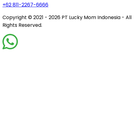
+62 811-2267-6666
Copyright © 2021 - 2026
PT Lucky Mom Indonesia - All
Rights Reserved.