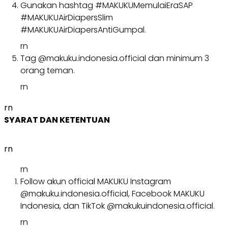
Gunakan hashtag #MAKUKUMemulaiEraSAP
#MAKUKUAirDiapersSlim
#MAKUKUAirDiapersAntiGumpal.
rn
Tag @makuku.indonesia.official dan minimum 3
orang teman.
rn
rn
SYARAT DAN KETENTUAN
rn
rn
Follow akun official MAKUKU Instagram
@makuku.indonesia.official, Facebook MAKUKU
Indonesia, dan TikTok @makukuindonesia.official.
rn