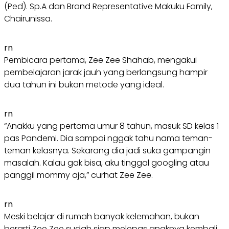
(Ped). Sp.A dan Brand Representative Makuku Family,
Chairunissa.
rn
Pembicara pertama, Zee Zee Shahab, mengakui
pembelajaran jarak jauh yang berlangsung hampir
dua tahun ini bukan metode yang ideal.
rn
“Anakku yang pertama umur 8 tahun, masuk SD kelas 1
pas Pandemi. Dia sampai nggak tahu nama teman-
teman kelasnya. Sekarang dia jadi suka gampangin
masalah. Kalau gak bisa, aku tinggal googling atau
panggil mommy aja,” curhat Zee Zee.
rn
Meski belajar di rumah banyak kelemahan, bukan
berarti Zee Zee sudah siap melepas anaknya kembali