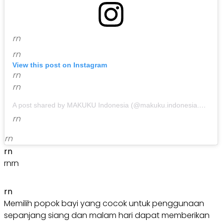
rn
rn
View this post on Instagram
rn
rn
A post shared by MAKUKU Indonesia (@makuku.indonesia.official)
rn
rn
rn
rn
rn
rn
Memilih popok bayi yang cocok untuk penggunaan
sepanjang siang dan malam hari dapat memberikan