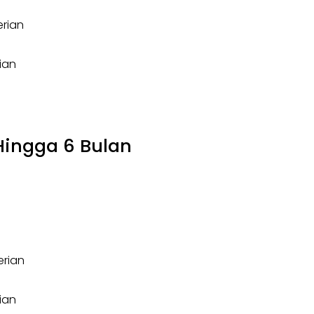
erian
ian
Hingga 6 Bulan
erian
ian