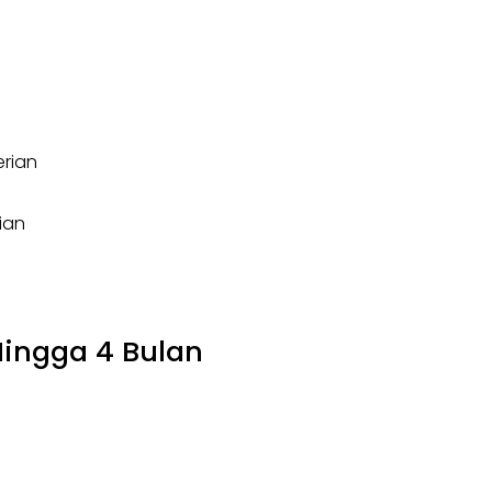
erian
ian
Hingga 4 Bulan