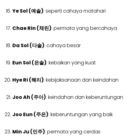
Ye Sol (예솔)
: seperti cahaya matahari
Chae Rin (채린)
: permata yang bercahaya
Da Sol (다솔)
: cahaya besar
Eun Sol (은솔)
: kebaikan yang kuat
Hye Ri (혜리)
: kebijaksanaan dan keindahan
Joo Ah (주아)
: keindahan dan keberuntungan
Joo Eun (주은)
: keberuntungan yang baik
Min Ju (민주)
: permata yang cerdas