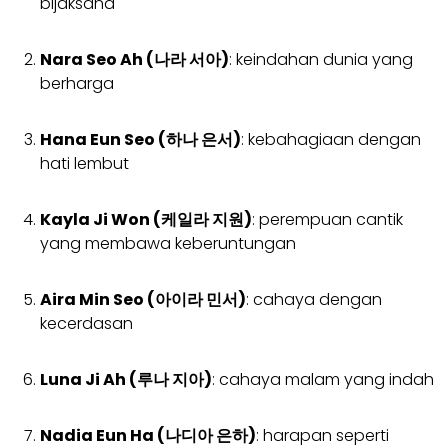
bijaksana
Nara Seo Ah (나라 서아)
: keindahan dunia yang
berharga
Hana Eun Seo (하나 은서)
: kebahagiaan dengan
hati lembut
Kayla Ji Won (케일라 지원)
: perempuan cantik
yang membawa keberuntungan
Aira Min Seo (아이라 민서)
: cahaya dengan
kecerdasan
Luna Ji Ah (루나 지아)
: cahaya malam yang indah
Nadia Eun Ha (나디아 은하)
: harapan seperti