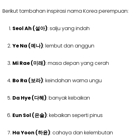
Berikut tambahan inspirasi nama Korea perempuan:
Seol Ah (설아)
: salju yang indah
Ye Na (예나)
: lembut dan anggun
Mi Rae (미래)
: masa depan yang cerah
Bo Ra (보라)
: keindahan warna ungu
Da Hye (다혜)
: banyak kebaikan
Eun Sol (은솔)
: kebaikan seperti pinus
Ha Yoon (하윤)
: cahaya dan kelembutan