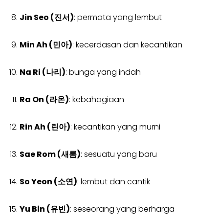
Jin Seo (진서)
: permata yang lembut
Min Ah (민아)
: kecerdasan dan kecantikan
Na Ri (나리)
: bunga yang indah
Ra On (라온)
: kebahagiaan
Rin Ah (린아)
: kecantikan yang murni
Sae Rom (새롬)
: sesuatu yang baru
So Yeon (소연)
: lembut dan cantik
Yu Bin (유빈)
: seseorang yang berharga