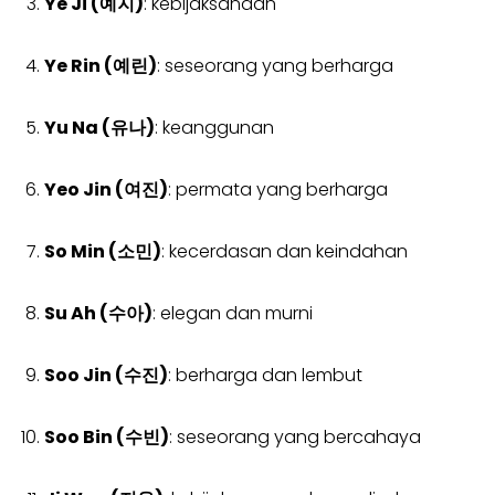
Ye Ji (예지)
: kebijaksanaan
Ye Rin (예린)
: seseorang yang berharga
Yu Na (유나)
: keanggunan
Yeo Jin (여진)
: permata yang berharga
So Min (소민)
: kecerdasan dan keindahan
Su Ah (수아)
: elegan dan murni
Soo Jin (수진)
: berharga dan lembut
Soo Bin (수빈)
: seseorang yang bercahaya