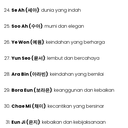
Se Ah (세아)
: dunia yang indah
Soo Ah (수아)
: murni dan elegan
Ye Won (예원)
: keindahan yang berharga
Yun Seo (윤서)
: lembut dan bercahaya
Ara Bin (아라빈)
: keindahan yang bernilai
Bora Eun (보라은)
: keanggunan dan kebaikan
Chae Mi (채미)
: kecantikan yang bersinar
Eun Ji (은지)
: kebaikan dan kebijaksanaan