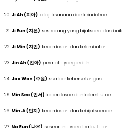
Ji Ah (지아)
: kebijaksanaan dan keindahan
Ji Eun (지은)
: seseorang yang bijaksana dan baik
Ji Min (지민)
: kecerdasan dan kelembutan
Jin Ah (진아)
: permata yang indah
Joo Won (주원)
: sumber keberuntungan
Min Seo (민서)
: kecerdasan dan kelembutan
Min Ji (민지)
: kecerdasan dan kebijaksanaan
Na Eun (나은)
: seseorang yang lembut dan