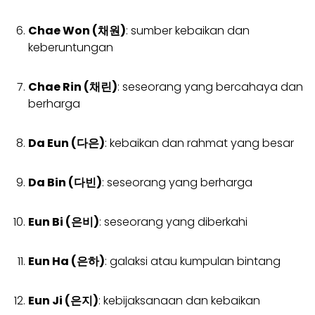
Chae Won (채원)
: sumber kebaikan dan
keberuntungan
Chae Rin (채린)
: seseorang yang bercahaya dan
berharga
Da Eun (다은)
: kebaikan dan rahmat yang besar
Da Bin (다빈)
: seseorang yang berharga
Eun Bi (은비)
: seseorang yang diberkahi
Eun Ha (은하)
: galaksi atau kumpulan bintang
Eun Ji (은지)
: kebijaksanaan dan kebaikan