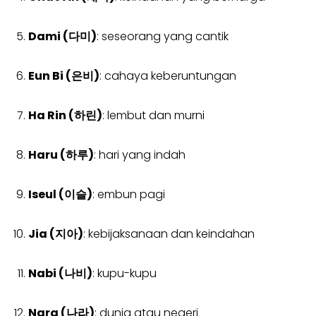
Dami (다미)
: seseorang yang cantik
Eun Bi (은비)
: cahaya keberuntungan
Ha Rin (하린)
: lembut dan murni
Haru (하루)
: hari yang indah
Iseul (이슬)
: embun pagi
Jia (지아)
: kebijaksanaan dan keindahan
Nabi (나비)
: kupu-kupu
Nara (나라)
: dunia atau negeri