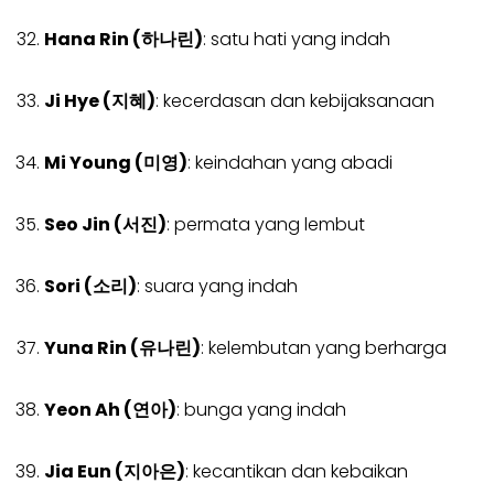
Hana Rin (하나린)
: satu hati yang indah
Ji Hye (지혜)
: kecerdasan dan kebijaksanaan
Mi Young (미영)
: keindahan yang abadi
Seo Jin (서진)
: permata yang lembut
Sori (소리)
: suara yang indah
Yuna Rin (유나린)
: kelembutan yang berharga
Yeon Ah (연아)
: bunga yang indah
Jia Eun (지아은)
: kecantikan dan kebaikan