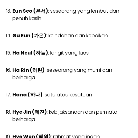
Eun Seo (은서)
: seseorang yang lembut dan
penuh kasih
Ga Eun (가은)
: keindahan dan kebaikan
Ha Neul (하늘)
: langit yang luas
Ha Rin (하린)
: seseorang yang murni dan
berharga
Hana (하나)
: satu atau kesatuan
Hye Jin (혜진)
: kebijaksanaan dan permata
berharga
Hye Won (혜원)
: rahmat yang indah