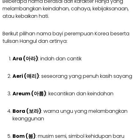
Beberapa nama berasal dari karakter Hanja yang
melambangkan keindahan, cahaya, kebijaksanaan,
atau kebaikan hati.
Berikut pilihan nama bayi perempuan Korea beserta
tulisan Hangul dan artinya:
Ara (아라)
: indah dan cantik
Aeri (애리)
: seseorang yang penuh kasih sayang
Areum (아름)
: kecantikan dan keindahan
Bora (보라)
: warna ungu yang melambangkan
keanggunan
Bom (봄)
: musim semi, simbol kehidupan baru