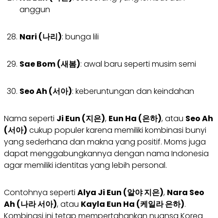
anggun
Nari (나리)
: bunga lili
Sae Bom (새봄)
: awal baru seperti musim semi
Seo Ah (서아)
: keberuntungan dan keindahan
Nama seperti
Ji Eun (지은)
,
Eun Ha (은하)
, atau
Seo Ah
(서아)
cukup populer karena memiliki kombinasi bunyi
yang sederhana dan makna yang positif. Moms juga
dapat menggabungkannya dengan nama Indonesia
agar memiliki identitas yang lebih personal.
Contohnya seperti
Alya Ji Eun (알야 지은)
,
Nara Seo
Ah (나라 서아)
, atau
Kayla Eun Ha (케일라 은하)
.
Kombinasi ini tetap mempertahankan nuansa Korea