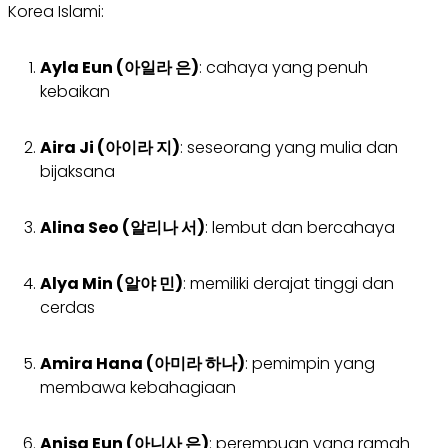
Korea Islami:
Ayla Eun (아일라 은)
: cahaya yang penuh
kebaikan
Aira Ji (아이라 지)
: seseorang yang mulia dan
bijaksana
Alina Seo (알리나 서)
: lembut dan bercahaya
Alya Min (알야 민)
: memiliki derajat tinggi dan
cerdas
Amira Hana (아미라 하나)
: pemimpin yang
membawa kebahagiaan
Anisa Eun (아니사 은)
: perempuan yang ramah