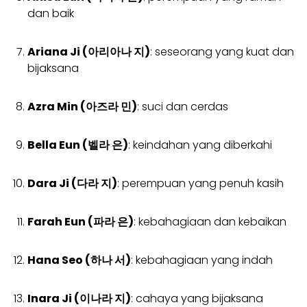
dan baik
Ariana Ji (아리아나 지)
: seseorang yang kuat dan
bijaksana
Azra Min (아즈라 민)
: suci dan cerdas
Bella Eun (벨라 은)
: keindahan yang diberkahi
Dara Ji (다라 지)
: perempuan yang penuh kasih
Farah Eun (파라 은)
: kebahagiaan dan kebaikan
Hana Seo (하나 서)
: kebahagiaan yang indah
Inara Ji (이나라 지)
: cahaya yang bijaksana