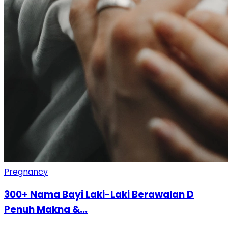
Pregnancy
300+ Nama Bayi Laki-Laki Berawalan D
Penuh Makna &...