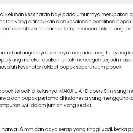
ua. Keluhan kesehatan bayi pada umumnya merupakan gan
atan yang ditimbulkan oleh kesalahan pemilihan popok. Mis
 dapat disembuhkan, namun tetap mencemaskan bagi ora
ami tantangannya beratnya menjadi orang tua yang ke
pa yang mereka rasakan. Untuk mencegah terjadi masal
masalah kesehatan akibat popok seperti ruam popok.
k terbaik di kelasnya. MAKUKU Air Diapers Slim yang men
satunya dan popok pertama di Indonesia yang menggunaka
ampuran SAP dalam jumlah yang sedikit.
pis hanya 1.6 mm dan daya serap yang tinggi. Jadi, ketika