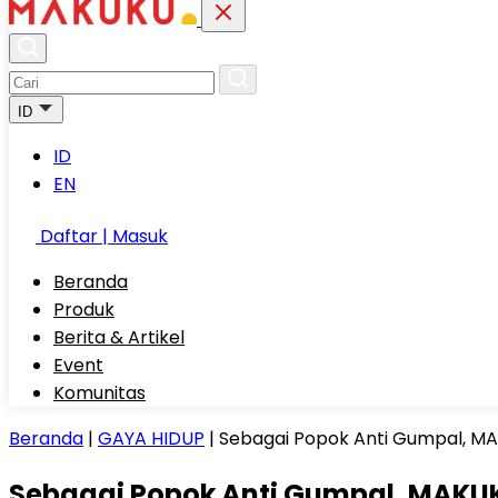
ID
ID
EN
Daftar | Masuk
Beranda
Produk
Berita & Artikel
Event
Komunitas
Beranda
|
GAYA HIDUP
|
Sebagai Popok Anti Gumpal, M
Sebagai Popok Anti Gumpal, MAKU