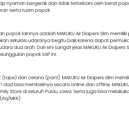
tetap nyaman bergerak dan tidak terbebani oleh berat popo
ran serta ruam popok.
 popok lainnya adalah MAKUKU Air Diapers Slim memilik
Bahkan sirkulasi udaranya begitu baik karena dapat perm
dara dua arah. Dari sini sangat jelas MAKUKU Air Diapers S
keunggulan popok SAP ini.
at (tape) dan celana (pant). MAKUKU Air Diapers Slim memil
 dad bisa membelinya secara online dan offline. MAKUKU A
amily Store di seluruh Pulau Jawa. Serta juga bisa melaku
. (Aq/MKK)