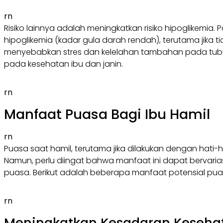
rn
Risiko lainnya adalah meningkatkan risiko hipoglikemia.
hipoglikemia (kadar gula darah rendah), terutama jik
menyebabkan stres dan kelelahan tambahan pada tubuh i
pada kesehatan ibu dan janin.
rn
Manfaat Puasa Bagi Ibu Hamil
rn
Puasa saat hamil, terutama jika dilakukan dengan hat
Namun, perlu diingat bahwa manfaat ini dapat bervaria
puasa. Berikut adalah beberapa manfaat potensial puas
rn
Meningkatkan Kesadaran Keseha