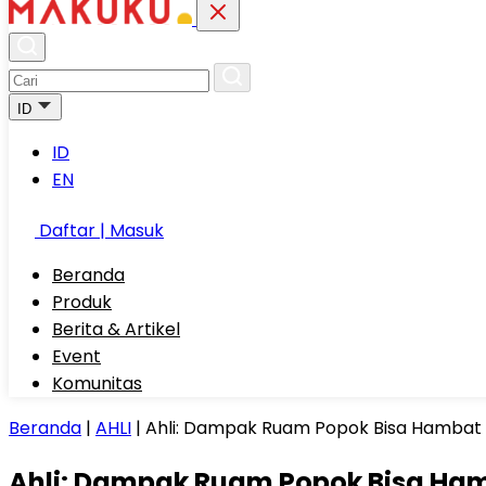
ID
ID
EN
Daftar | Masuk
Beranda
Produk
Berita & Artikel
Event
Komunitas
Beranda
|
AHLI
|
Ahli: Dampak Ruam Popok Bisa Hamba
Ahli: Dampak Ruam Popok Bisa H