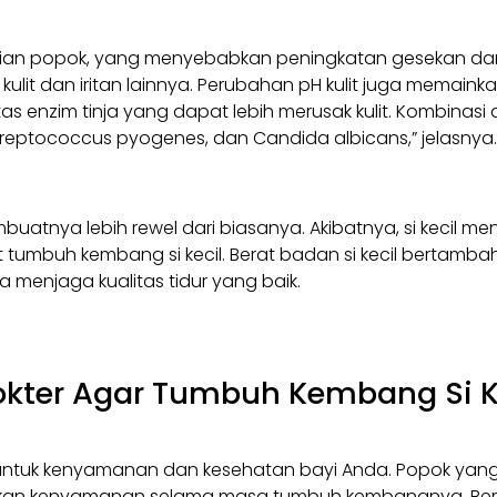
ian popok, yang menyebabkan peningkatan gesekan dan 
ulit dan iritan lainnya. Perubahan pH kulit juga memaink
s enzim tinja yang dapat lebih merusak kulit. Kombinasi 
Streptococcus pyogenes, dan Candida albicans,” jelasnya.
atnya lebih rewel dari biasanya. Akibatnya, si kecil men
t tumbuh kembang si kecil. Berat badan si kecil bertamb
menjaga kualitas tidur yang baik.
kter Agar Tumbuh Kembang Si K
untuk kenyamanan dan kesehatan bayi Anda. Popok yang 
stikan kenyamanan selama masa tumbuh kembangnya. Berik