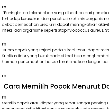
rn
“Peningkatan kelembaban yang dihasilkan dari pemaka
terhadap kerusakan dan penetrasi oleh mikroorganisme k
akibat pemecahan urea urin dapat meningkatkan aktivita
infeksi dari organisme seperti Staphylococcus aureus, 
rn
Ruam popok yang terjadi pada si kecil tentu dapat membu
Kualitas tidur yang buruk pada si kecil bisa menghamba
hormon pertumbuhan harus dimaksimalkan dengan cara 
rn
Cara Memilih Popok Menurut Do
rn
Memilih popok atau diaper yang tepat sangat penting 
mengurangi risiko iritasi dan ruam popok, serta mema