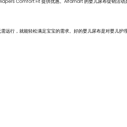
apers Comfort Fit 提供优惠。Alfamart 的婴儿尿布促销活动是将 M
爸妈妈们无需远行，就能轻松满足宝宝的需求。好的婴儿尿布是对婴儿