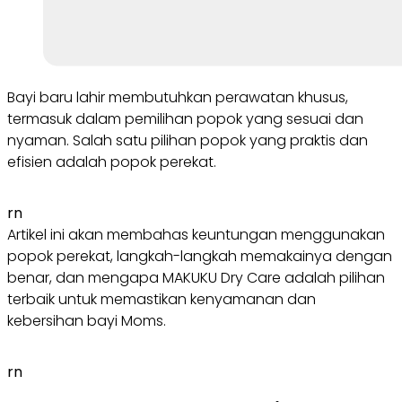
Bayi baru lahir membutuhkan perawatan khusus,
termasuk dalam pemilihan popok yang sesuai dan
nyaman. Salah satu pilihan popok yang praktis dan
efisien adalah popok perekat.
rn
Artikel ini akan membahas keuntungan menggunakan
popok perekat, langkah-langkah memakainya dengan
benar, dan mengapa MAKUKU Dry Care adalah pilihan
terbaik untuk memastikan kenyamanan dan
kebersihan bayi Moms.
rn