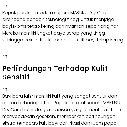
rn
Popok perekat modern seperti MAKUKU Dry Care
dirancang dengan teknologi tinggi untuk menjaga
bayi Moms tetap kering dan nyaman sepanjang hari.
Mereka memiliki tingkat daya serap yang tinggi,
sehingga cairan tidak bocor dan kulit bayi tetap kering.
rn
Perlindungan Terhadap Kulit
Sensitif
rn
Bayi baru lahir memiliki kulit yang sangat sensitif dan
rentan terhadap iritasi. Popok perekat seperti MAKUKU
Dry Care hadir dengan lapisan yang lembut dan tidak
menyebabkan gesekan, memberikan perlindungan
ekstra terhadap kulit bayi dari iritasi dan ruam popok.