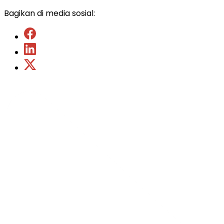
Bagikan di media sosial: