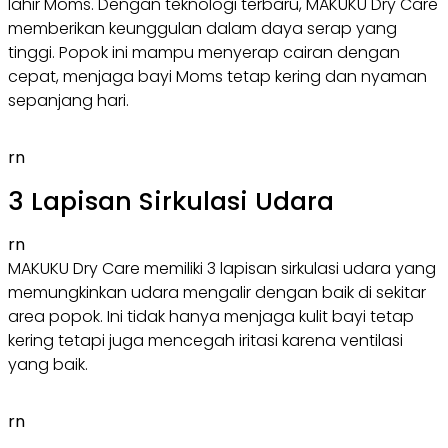
lahir Moms. Dengan teknologi terbaru, MAKUKU Dry Care
memberikan keunggulan dalam daya serap yang
tinggi. Popok ini mampu menyerap cairan dengan
cepat, menjaga bayi Moms tetap kering dan nyaman
sepanjang hari.
rn
3 Lapisan Sirkulasi Udara
rn
MAKUKU Dry Care memiliki 3 lapisan sirkulasi udara yang
memungkinkan udara mengalir dengan baik di sekitar
area popok. Ini tidak hanya menjaga kulit bayi tetap
kering tetapi juga mencegah iritasi karena ventilasi
yang baik.
rn