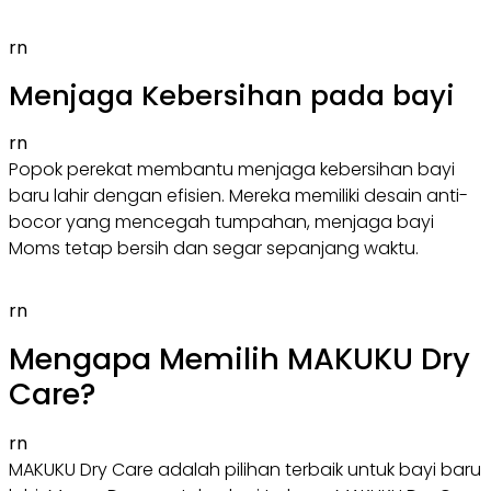
rn
Menjaga Kebersihan pada bayi
rn
Popok perekat membantu menjaga kebersihan bayi
baru lahir dengan efisien. Mereka memiliki desain anti-
bocor yang mencegah tumpahan, menjaga bayi
Moms tetap bersih dan segar sepanjang waktu.
rn
Mengapa Memilih MAKUKU Dry
Care?
rn
MAKUKU Dry Care adalah pilihan terbaik untuk bayi baru