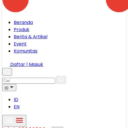
Beranda
Produk
Berita & Artikel
Event
Komunitas
Daftar | Masuk
ID
ID
EN