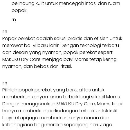
pelindung kulit untuk mencegah iritasi dan ruam
popok.
rn
rn
Popok perekat adalah solusi praktis dan efisien untuk
merawat ba yi baru lahir. Dengan teknologi terbaru
dan desain yang nyaman, popok perekat seperti
MAKUKU Dry Care menjaga bayi Moms tetap kering,
nyaman, dan bebas dari iritasi.
rn
Pilihlah popok perekat yang berkualitas untuk
memberikan kenyamanan terbaik bagi si kecil Moms.
Dengan menggunakan MAKUKU Dry Care, Moms tidak
hanya memberikan perlindungan terbaik untuk kulit
bayi tetapi juga memberikan kenyamanan dan
kebahagiaan bagi mereka sepanjang hari. Jaga