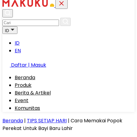
ID
ID
EN
Daftar | Masuk
Beranda
Produk
Berita & Artikel
Event
Komunitas
Beranda
|
TIPS SETIAP HARI
|
Cara Memakai Popok
Perekat Untuk Bayi Baru Lahir