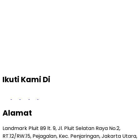
Ikuti Kami Di
Alamat
Landmark Pluit B9 lt. 9, Jl. Pluit Selatan Raya No.2,
RT.12/RW.15, Pejagalan, Kec. Penjaringan, Jakarta Utara,