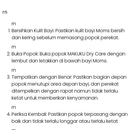
rn
rn
Bersihkan Kulit Bayi: Pastikan kulit bayi Moms bersih
dan kering sebelum memasang popok perekat.
rn
Buka Popok: Buka popok MAKUKU Dry Care dengan
lembut dan letakkan di bawah bayi Moms.
rn
Tempatkan dengan Benar: Pastikan bagian depan
popok menutupi area depan bayi, dan perekat
ditempelkan dengan rapat namun tidak terlalu
ketat untuk memberikan kenyamanan.
rn
Periksa Kembali: Pastikan popok terpasang dengan
baik dan tidak terlalu longgar atau terlalu ketat.