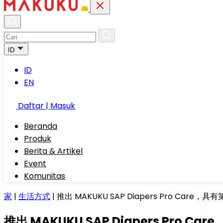
ID
ID
EN
Daftar | Masuk
Beranda
Produk
Berita & Artikel
Event
Komunitas
家
|
生活方式
|
推出 MAKUKU SAP Diapers Pro Care
推出 MAKUKU SAP Diapers Pro 