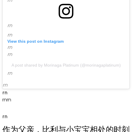
rn
rn
rn
View this post on Instagram
rn
rn
A post shared by Morinaga Platinum (@morinagaplatinum)
rn
rn
rn
rn
rn
rn
作为父亲，比利与小宝宝相处的时刻